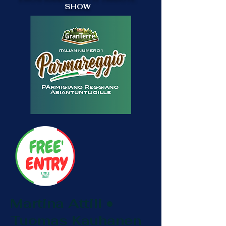
SHOW
Martina Attili •
Tuomas Kauhanen