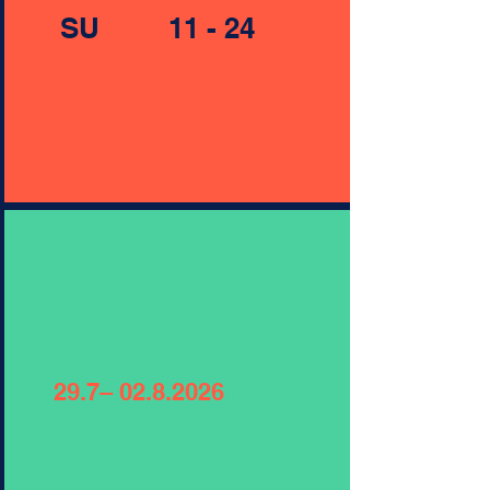
SU 11 - 24​
INFO
Helsinki
29.7–
02.8.2026