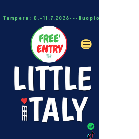
Tampere: 8.–11.7.2026---Kuopio: 15.–19.7.20