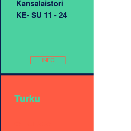
Kansalaistori
KE- SU 11 - 24
INFO
Turku
06.–9.8.2026