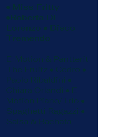
• Miss Fritty
•Roberta Di
Lorenzo • Disco
Tremendo
E-Motion & Pantterit
The Fruitz • Cedro •
Paolo Ribaldini •
Chiara Orlandi • E-
Motion Piano/Trio •
Spaghetti Ragazzi •
Salsa & Bachata