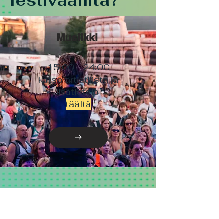
festivaalilta?
Musiikki
15:00 - 24:00
katso artistilista ja
lisätietoja
täältä
Juomatarjonta